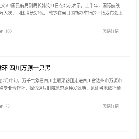
 刘文文)中国民航局副局长韩钧21日在北京表示，上半年，国际航线
0万人次，同比增长5.7%。 韩钧在当日国新办举行的一场发布会上
103
阅读详情
环 四川万源一只黑
 张浪)7月中旬，万千气象看四川主题采访团走进四川省达州市万源市
殖专业合作社，探访这片旧院黑鸡原种发源地，见证当地依托稀
75
阅读详情