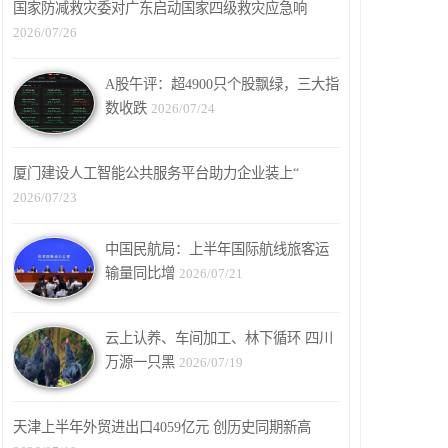
国家防减救灾委对广东启动国家四级救灾应急响
2026/07/26
A股午评：超4900只个股飘绿，三大指
数收跌
2026/07/24
厦门建设人工智能公共服务平台助力企业装上“
2026/07/23
中国民航局：上半年国际航线旅客运
输量同比增
2026/07/21
云上认养、车间加工、林下循环 四川
万源一只黑
2026/07/19
天津上半年外贸进出口4059亿元 创历史同期新高