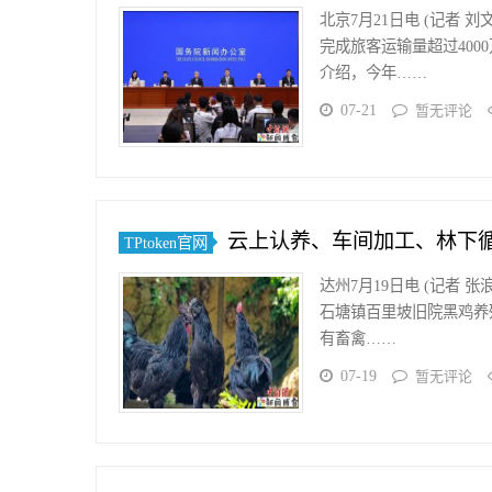
北京7月21日电 (记者
完成旅客运输量超过400
介绍，今年……
07-21
暂无评论
云上认养、车间加工、林下循
TPtoken官网
达州7月19日电 (记者
石塘镇百里坡旧院黑鸡养
有畜禽……
07-19
暂无评论