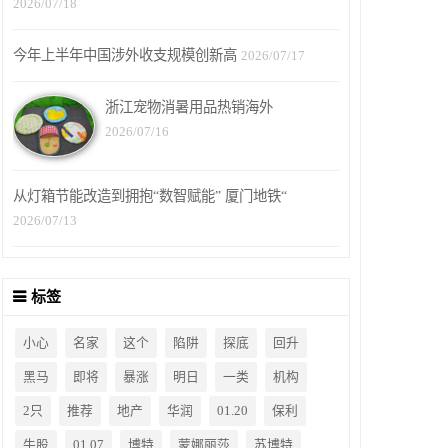
2026/07/18
今年上半年中国涉外收支规模创新高
2026/07/17
浙江宠物消暑用品热销海外
2026/07/16
从灯箱节能改造到拥抱“数智赋能” 厦门地铁“
2026/07/13
标签
小心
名家
这个
陷阱
探底
回升
黑马
即将
暴涨
明日
一类
机构
2只
推荐
地产
华润
01.20
保利
牛股
01.07
博特
蒙娜丽莎
苏博特