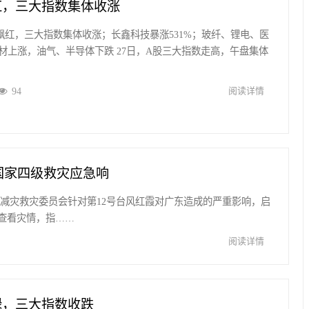
飘红，三大指数集体收涨
股飘红，三大指数集体收涨；长鑫科技暴涨531%；玻纤、锂电、医
材上涨，油气、半导体下跌 27日，A股三大指数走高，午盘集体
94
阅读详情
国家四级救灾应急响
防灾减灾救灾委员会针对第12号台风红霞对广东造成的严重影响，启
查看灾情，指……
阅读详情
绿，三大指数收跌