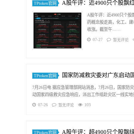
A股午评：近4900只个股
TPtoken官网
A股午评：近4900只个
药概念股走高，化工、建
收涨。截至午……
07-27
暂无评论
国家防减救灾委对广东启动
TPtoken官网
7月26日电 据应急管理部网站消息，7月26日，国家
动国家四级救灾应急响应，派出工作组赴灾区一线实地
07-26
103
暂无评论
A股午评：超4900只个股飘
TPtoken官网