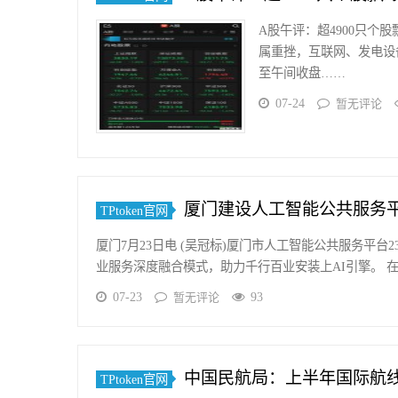
A股午评：超4900只
属重挫，互联网、发电设
至午间收盘……
07-24
暂无评论
厦门建设人工智能公共服务平
TPtoken官网
厦门7月23日电 (吴冠标)厦门市人工智能公共服务平台
业服务深度融合模式，助力千行百业安装上AI引擎。 
07-23
93
暂无评论
中国民航局：上半年国际航
TPtoken官网