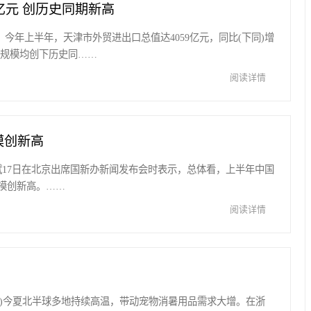
亿元 创历史同期新高
悉，今年上半年，天津市外贸进出口总值达4059亿元，同比(下同)增
出口规模均创下历史同……
阅读详情
模创新高
李斌17日在北京出席国新办新闻发布会时表示，总体看，上半年中国
模创新高。……
阅读详情
周健)今夏北半球多地持续高温，带动宠物消暑用品需求大增。在浙