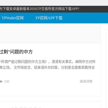
方下载安卓最新版本2026|TP交易所官方网站下载APP！
TPWallet官网
TP官网APP下载
过剩”问题的中方
关于所谓产能过剩问题的中方立场》，澄清有关事实，阐明中方对所
策立场。 文件除前言、结束语外共四章，分别是全面客观看待全
150
阅读详情