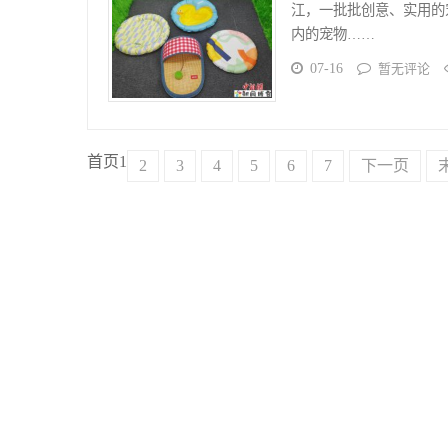
江，一批批创意、实用的
内的宠物……
07-16
暂无评论
首页
1
2
3
4
5
6
7
下一页