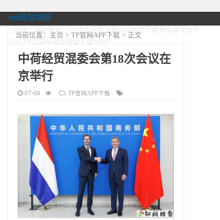
xml网站地图
您好！欢迎来到：TP官方正版下载b|TP官方下载安卓最新版本
当前位置：
主页
>
TP官网APP下载
> 正文
2026|TP交易所官方网站下载APP！
中荷经贸混委会第18次会议在
京举行
07-08
TP官网APP下载