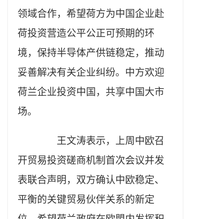
领域合作，希望荷方为中国企业赴
荷投资营造公平公正可预期的环
境，保持半导体产供链稳定，推动
妥善解决有关企业纠纷。中方欢迎
荷兰企业投资中国，共享中国大市
场。
王文涛表示，上周中欧召
开贸易投资磋商机制首次会议并发
表联合声明，双方确认中欧稳定、
平衡的关键贸易伙伴关系的新定
位。希望荷兰政府在欧盟内发挥积