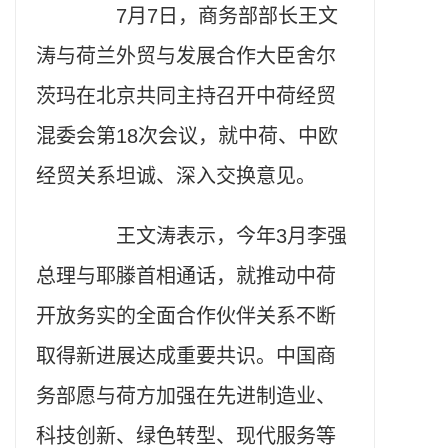
7月7日，商务部部长王文
涛与荷兰外贸与发展合作大臣舍尔
茨玛在北京共同主持召开中荷经贸
混委会第18次会议，就中荷、中欧
经贸关系坦诚、深入交换意见。
王文涛表示，今年3月李强
总理与耶滕首相通话，就推动中荷
开放务实的全面合作伙伴关系不断
取得新进展达成重要共识。中国商
务部愿与荷方加强在先进制造业、
科技创新、绿色转型、现代服务等