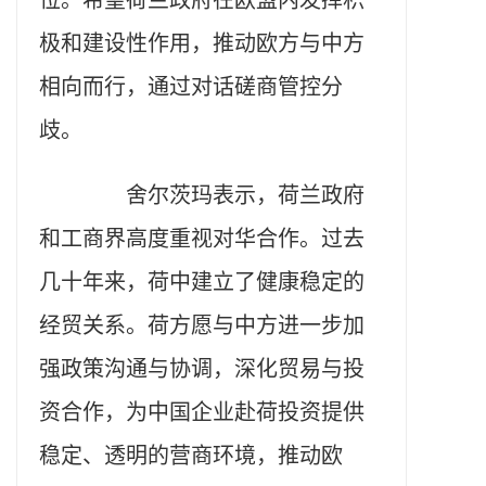
极和建设性作用，推动欧方与中方
相向而行，通过对话磋商管控分
歧。
舍尔茨玛表示，荷兰政府
和工商界高度重视对华合作。过去
几十年来，荷中建立了健康稳定的
经贸关系。荷方愿与中方进一步加
强政策沟通与协调，深化贸易与投
资合作，为中国企业赴荷投资提供
稳定、透明的营商环境，推动欧