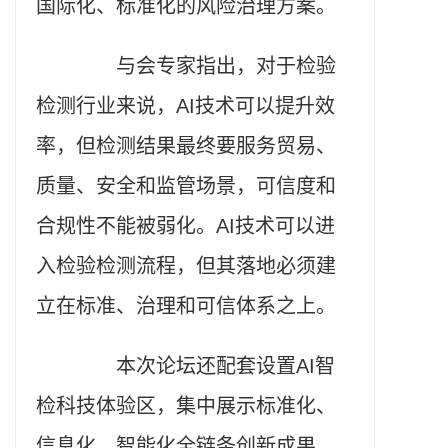
国际化、标准化的风险治理方案。
与会专家指出，对于检验
检测行业来说，AI技术可以提升效
率，但检测结果最终要服务贸易、
质量、安全和监管场景，可信度和
合规性不能被弱化。AI技术可以进
入检验检测流程，但其落地必须建
立在标准、治理和可信体系之上。
本次论坛还配套设置AI智
检科技体验区，集中展示标准化、
信息化、智能化全链条创新成果。