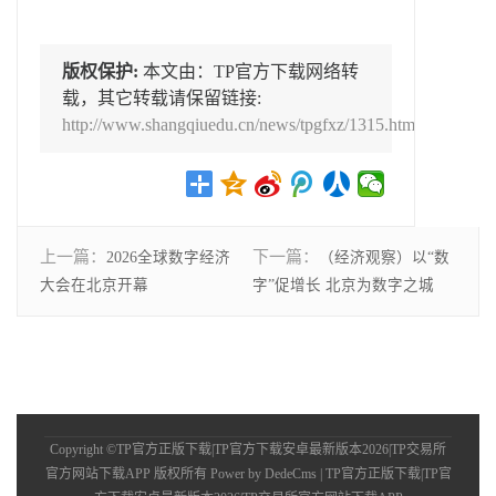
版权保护:
本文由：TP官方下载网络转
载，其它转载请保留链接:
http://www.shangqiuedu.cn/news/tpgfxz/1315.html
上一篇：
下一篇：
2026全球数字经济
（经济观察）以“数
大会在北京开幕
字”促增长 北京为数字之城
Copyright ©TP官方正版下载|TP官方下载安卓最新版本2026|TP交易所
官方网站下载APP 版权所有
Power by DedeCms
| TP官方正版下载|TP官