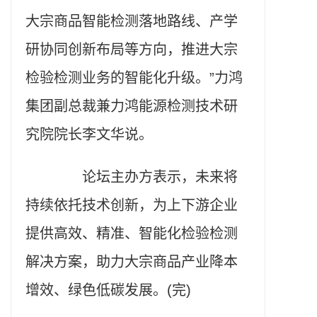
大宗商品智能检测落地路线、产学
研协同创新布局等方向，推进大宗
检验检测业务的智能化升级。”力鸿
集团副总裁兼力鸿能源检测技术研
究院院长李文华说。
论坛主办方表示，未来将
持续依托技术创新，为上下游企业
提供高效、精准、智能化检验检测
解决方案，助力大宗商品产业降本
增效、绿色低碳发展。(完)