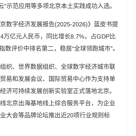
路云”示范应用等多项北京本土实践成功入选。
经济发展报告(2025-2026)》蓝皮书提
.4万亿元人民币，同比增长8.7%，占GDP比
市指数评价中排名第二，稳居“全球领跑城市”。
织、世界数据组织、全球数字经济城市联
贸易和发展会议、国际贸易中心作为支持单
经济可持续发展创新实验室正式落地北京。
线北京出海基地线上综合服务平台，为企业
业大会等品牌论坛推出近20项行业规则标