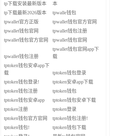
tp下载安装最新版本
本
tp下载最新2026版本
tpwalle钱包
tpwallet官方正版
tpwallet钱包官方官网
tpwallet钱包官网
tpwallet钱包注册
tpwallet钱包官方官网
tpwallet钱包官网
tpwallet钱包官网app下
tpwallet钱包注册
载
tptoken钱包安卓app下
载
tptoken钱包登录
tptoken钱包登录!
tptoken安卓app下载
tptoken钱包注册
tptoken钱包
tptoken钱包安卓app
tptoken钱包安卓下载
tptoken注册
tptoken登录
tptoken钱包官方官网
tptoken钱包注册!
tptoken钱包!
tptoken钱包下载