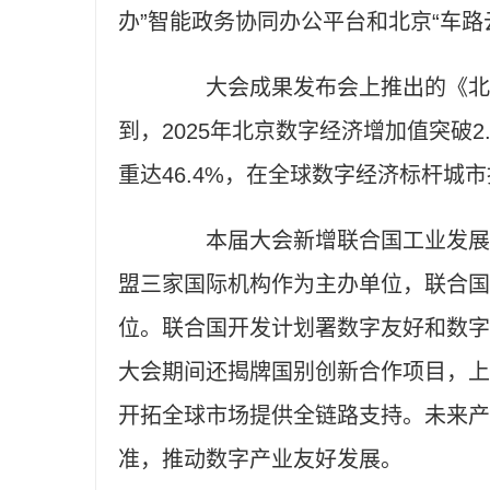
办”智能政务协同办公平台和北京“车
大会成果发布会上推出的《北京数字
到，2025年北京数字经济增加值突破2
重达46.4%，在全球数字经济标杆城
本届大会新增联合国工业发展组
盟三家国际机构作为主办单位，联合国
位。联合国开发计划署数字友好和数字
大会期间还揭牌国别创新合作项目，上
开拓全球市场提供全链路支持。未来产
准，推动数字产业友好发展。