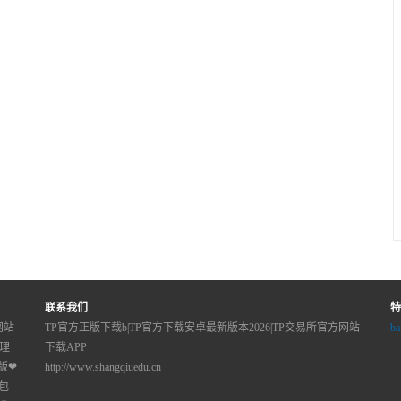
联系我们
网站
TP官方正版下载b|TP官方下载安卓最新版本2026|TP交易所官方网站
ba
理
下载APP
版❤
http://www.shangqiuedu.cn
包