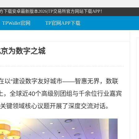
方下载安卓最新版本2026|TP交易所官方网站下载APP！
TPWallet官网
TP官网APP下载
北京为数字之城
婧)在以“建设数字友好城市——智惠无界，数联
会上，全球近40个高级别团组与千余位行业嘉宾
关键领域核心议题开展了深度交流对话。